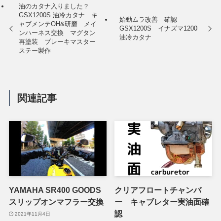
油のカタナ入りました？
GSX1200S 油冷カタナ キ
始動ムラ改善 確認
ャブメンテOH&研磨 メイ
GSX1200S イナズマ1200
ンハーネス交換 マグタン
油冷カタナ
再塗装 ブレーキマスター
ステー製作
関連記事
YAMAHA SR400 GOODS
クリアフロートチャンバ
スリップオンマフラー交換
ー キャブレター実油面確
認
2021年11月4日