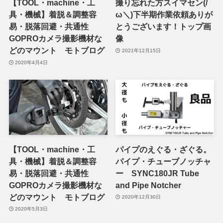
【TOOL・machine・工
撮り忘れた方スイマセン(/
具・機械】着脱＆調整容
ω＼)下半期作業依頼ありが
易・脱落回避・共通性
とうございます！トップ画
GOPROカメラ撮影機材な
像
どのマウント モトブログ
2021年12月15日
2020年4月4日
【TOOL・machine・工
パイプのえぐる・ざぐる。
具・機械】着脱＆調整容
パイプ・チューブノッチャ
易・脱落回避・共通性
ー SYNC180JR Tube
GOPROカメラ撮影機材な
and Pipe Notcher
どのマウント モトブログ
2020年12月30日
2020年5月3日