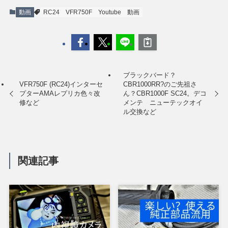
動画
RC24
VFR750F
Youtube
動画
ブラックバード？
VFR750F (RC24)インターセ
CBR1000RR?のご先祖さ
プターAMAレプリカ色々改
ん？CBR1000F SC24。デコ
修など
メンテ ニューテックオイ
ル交換など
関連記事