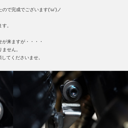
で完成でございます(‘ω’)ノ
ます。
せが来ますが・・・・
りません。
頼してくださいませ。