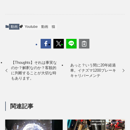
動画
Youtube
動画
猫
【Thoughts】それは事実な
あっと？いう間に20年経過
のか？解釈なのか？客観的
車。イナズマ1200ブレーキ
に判断することが大切な時
キャリパーメンテ
もあります。
関連記事