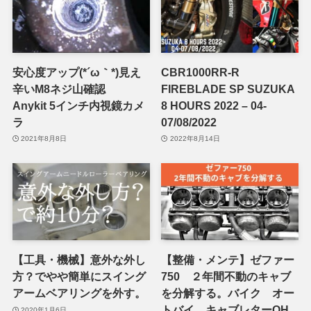
安心度アップ(*´ω｀*)見え
CBR1000RR-R
辛いM8ネジ山確認
FIREBLADE SP SUZUKA
Anykit 5インチ内視鏡カメ
8 HOURS 2022 – 04-
ラ
07/08/2022
2021年8月8日
2022年8月14日
【工具・機械】意外な外し
【整備・メンテ】ゼファー
方？でやや簡単にスイング
750 ２年間不動のキャブ
アームベアリングを外す。
を分解する。バイク オー
トバイ キャブレターOH
2020年1月6日