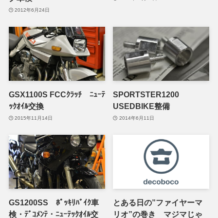
2012年6月24日
GSX1100S FCCｸﾗｯﾁ ﾆｭｰﾃ
SPORTSTER1200
ｯｸｵｲﾙ交換
USEDBIKE整備
2015年11月14日
2014年6月11日
GS1200SS ﾎﾟｯｷﾘﾊﾞｲｸ車
とある日の”ファイヤーマ
検・ﾃﾞｺﾒﾝﾃ・ﾆｭｰﾃｯｸｵｲﾙ交
リオ”の巻き マジマじゃ