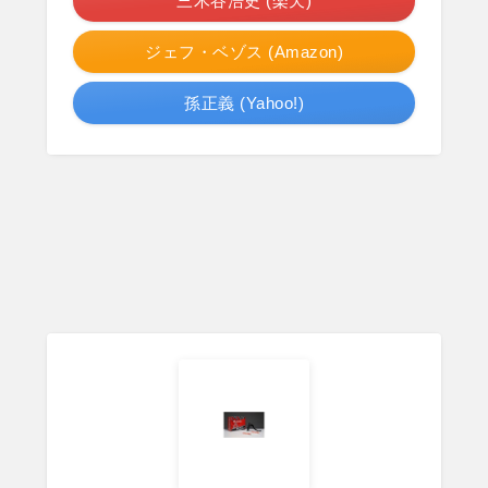
三木谷浩史 (楽天)
ジェフ・ベゾス (Amazon)
孫正義 (Yahoo!)