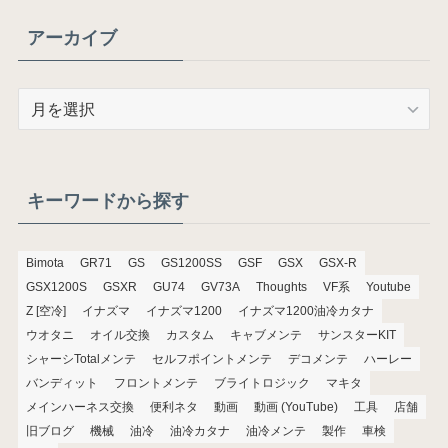
アーカイブ
ア
ー
カ
イ
ブ
キーワードから探す
Bimota
GR71
GS
GS1200SS
GSF
GSX
GSX-R
GSX1200S
GSXR
GU74
GV73A
Thoughts
VF系
Youtube
Z [空冷]
イナズマ
イナズマ1200
イナズマ1200油冷カタナ
ウオタニ
オイル交換
カスタム
キャブメンテ
サンスターKIT
シャーシTotalメンテ
セルフポイントメンテ
デコメンテ
ハーレー
バンディット
フロントメンテ
ブライトロジック
マキタ
メインハーネス交換
便利ネタ
動画
動画 (YouTube)
工具
店舗
旧ブログ
機械
油冷
油冷カタナ
油冷メンテ
製作
車検