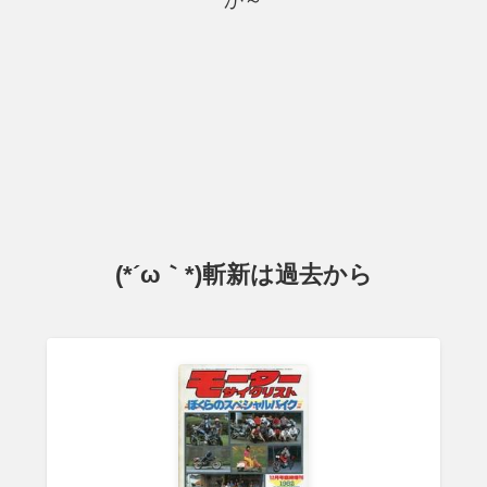
(*´ω｀*)斬新は過去から