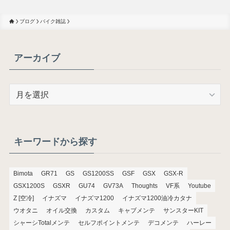
ブログ
バイク雑誌
アーカイブ
ア
ー
カ
イ
ブ
キーワードから探す
Bimota
GR71
GS
GS1200SS
GSF
GSX
GSX-R
GSX1200S
GSXR
GU74
GV73A
Thoughts
VF系
Youtube
Z [空冷]
イナズマ
イナズマ1200
イナズマ1200油冷カタナ
ウオタニ
オイル交換
カスタム
キャブメンテ
サンスターKIT
シャーシTotalメンテ
セルフポイントメンテ
デコメンテ
ハーレー