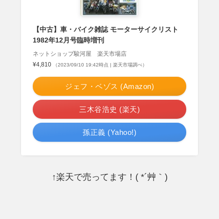
【中古】車・バイク雑誌 モーターサイクリスト
1982年12月号臨時増刊
ネットショップ駿河屋 楽天市場店
¥4,810
（2023/09/10 19:42時点 | 楽天市場調べ）
ジェフ・ベゾス (Amazon)
三木谷浩史 (楽天)
孫正義 (Yahoo!)
↑楽天で売ってます！( *´艸｀)