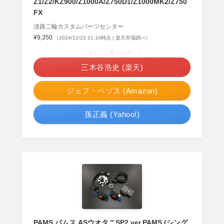
Z1/Z2/KZ900/Z1000A/Z750D1/Z1000MK2/Z750
FX
淡路二輪カスタムパーツセンター
¥9,350
（2024/12/22 21:10時点 | 楽天市場調べ）
＼ポイント最大11倍！／
三木谷浩史 (楽天)
ジェフ・ベゾス (Amazon)
孫正義 (Yahoo!)
PAMS パムス ASウオタニSP2 ver.PAMS (シング