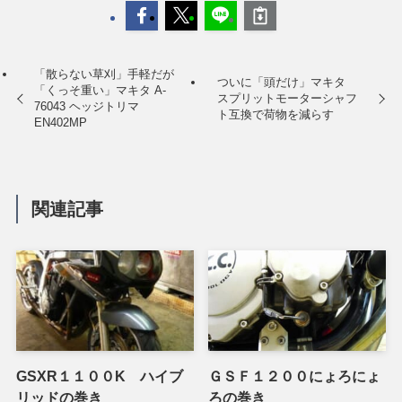
「散らない草刈」手軽だが
ついに「頭だけ」マキタ
「くっそ重い」マキタ A-
スプリットモーターシャフ
76043 ヘッジトリマ
ト互換で荷物を減らす
EN402MP
関連記事
GSXR１１００K ハイブ
ＧＳＦ１２００にょろにょ
リッドの巻き
ろの巻き