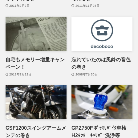
2011年2月2日
2011年11月25日
自宅もメモリー増量キャン
忘れていたのは風鈴の音色
ペーン！
の巻き
2013年7月22日
2008年7月30日
GSF1200スイングアームメ
GPZ750F ﾎﾟｯｷﾘﾊﾞｲｸ車検
ンテの巻き
H2ﾀﾝｸ ｷｬﾘﾊﾟｰ洗浄等