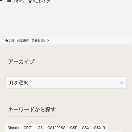
純正部品流用ネタ
日々の出来事（業務日誌）
アーカイブ
ア
ー
カ
イ
ブ
キーワードから探す
Bimota
GR71
GS
GS1200SS
GSF
GSX
GSX-R