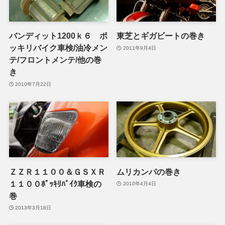
バンディット1200ｋ６ ポ
東芝とギガビートの巻き
ッキリバイク車検/油冷メン
2011年9月4日
テ/フロントメンテ/他の巻
き
2010年7月22日
ＺＺＲ１１００＆ＧＳＸＲ
ムリカンパの巻き
１１００ﾎﾟｯｷﾘﾊﾞｲｸ車検の
2010年4月4日
巻
2013年3月18日