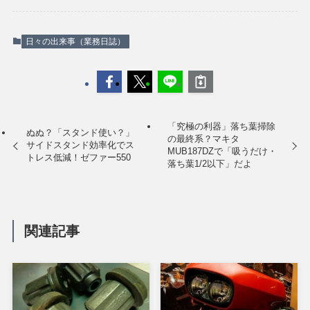
日々の出来事（業務日誌）
「究極の利器」落ち葉掃除
ぬぬ？「スタンド使い？」
の最終系？マキタ
サイドスタンド効率化でス
MUB187DZで「吸うだけ・
トレス低減！ゼファー550
落ち葉1/2以下」だよ
関連記事