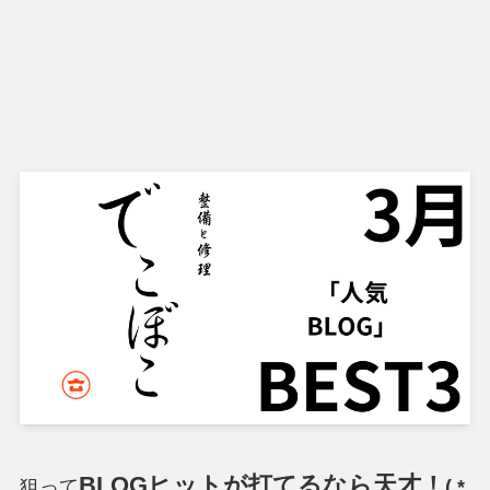
BLOGヒットが打てるなら天才！
狙って
( *