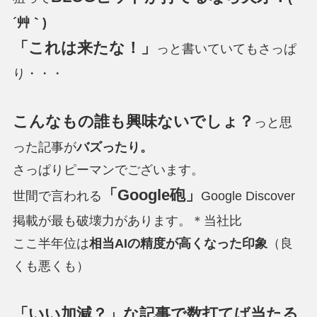
´艸｀)
「これは来たな！」
っと書いていてもさっぱ
り・・・
こんなもの誰も興味ないでしょ？
っと思
った記事が
バズったり。
さっぱりピーマンでございます。
「Google砲」
世間で言われる
Google Discover
掲載が最も破壊力があります。＊当社比
ここ半年位は
相当AIの精度が高くなった印象
（良
くも悪くも）
「いい加減？」な記事で数打てば当たる