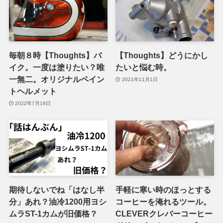
毎朝８時【Thoughts】バ
【Thoughts】どうにかし
イク。一度は塗りたい？唯
たいと悩む時。
一無二。オリジナルペイン
2021年11月1日
トヘルメット
2022年7月19日
期待しないでね「はなし半
手軽に寒い時のほっとする
分」あれ？油冷1200用ヨシ
コーヒーを淹れるツール。
ムラST-1カムが旧価格？
CLEVERクレバーコーヒー