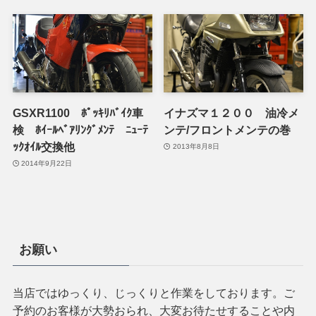
GSXR1100 ﾎﾟｯｷﾘﾊﾞｲｸ車
イナズマ１２００ 油冷メ
検 ﾎｲｰﾙﾍﾞｱﾘﾝｸﾞﾒﾝﾃ ﾆｭｰﾃ
ンテ/フロントメンテの巻
ｯｸｵｲﾙ交換他
2013年8月8日
2014年9月22日
お願い
当店ではゆっくり、じっくりと作業をしております。ご
予約のお客様が大勢おられ、大変お待たせすることや内