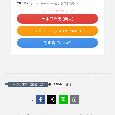
¥80,319
（2024/12/10 14:46時点 | 楽天市場調べ）
＼ポイント最大11倍！／
三木谷浩史 (楽天)
ジェフ・ベゾス (Amazon)
孫正義 (Yahoo!)
日々の出来事（業務日誌）
GSX-R
油冷