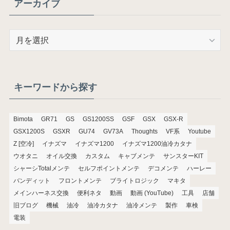
アーカイブ
ア
ー
カ
イ
ブ
キーワードから探す
Bimota
GR71
GS
GS1200SS
GSF
GSX
GSX-R
GSX1200S
GSXR
GU74
GV73A
Thoughts
VF系
Youtube
Z [空冷]
イナズマ
イナズマ1200
イナズマ1200油冷カタナ
ウオタニ
オイル交換
カスタム
キャブメンテ
サンスターKIT
シャーシTotalメンテ
セルフポイントメンテ
デコメンテ
ハーレー
バンディット
フロントメンテ
ブライトロジック
マキタ
メインハーネス交換
便利ネタ
動画
動画 (YouTube)
工具
店舗
旧ブログ
機械
油冷
油冷カタナ
油冷メンテ
製作
車検
電装