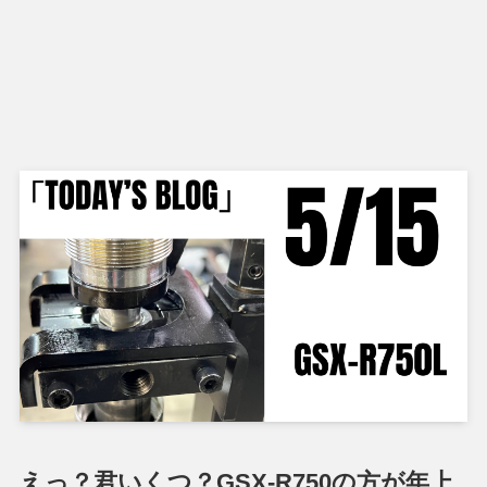
えっ？君いくつ？GSX-R750の方が年上