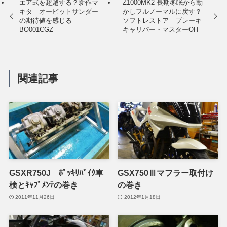
エア式を超越する？新作マ
Z1000MK2 長期冬眠から動
キタ オービットサンダー
かしフルノーマルに戻す？
の期待値を感じる
ソフトレストア ブレーキ
BO001CGZ
キャリパー・マスターOH
関連記事
GSXR750J ﾎﾟｯｷﾘﾊﾞｲｸ車
GSX750Ⅲマフラー取付け
検とｷｬﾌﾞﾒﾝﾃの巻き
の巻き
2011年11月26日
2012年1月18日