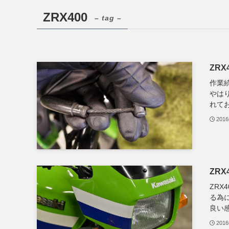
ZRX400
– tag –
ZRX4
作業
やは
れてお
201
ZRX4
ZRX
る為
良い感
201