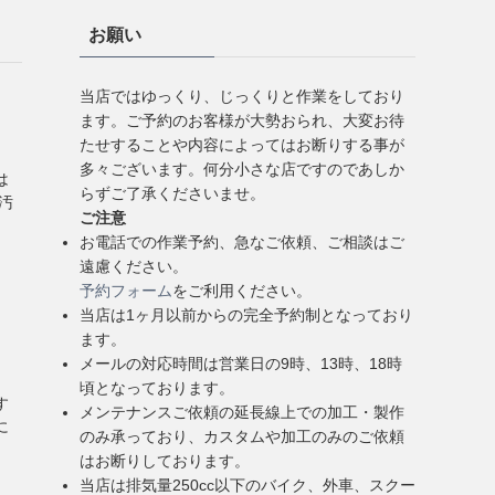
お願い
当店ではゆっくり、じっくりと作業をしており
ます。ご予約のお客様が大勢おられ、大変お待
たせすることや内容によってはお断りする事が
多々ございます。何分小さな店ですのであしか
は
らずご了承くださいませ。
汚
ご注意
お電話での作業予約、急なご依頼、ご相談はご
遠慮ください。
予約フォーム
をご利用ください。
当店は1ヶ月以前からの完全予約制となっており
ます。
メールの対応時間は営業日の9時、13時、18時
頃となっております。
す
メンテナンスご依頼の延長線上での加工・製作
に
のみ承っており、カスタムや加工のみのご依頼
はお断りしております。
当店は排気量250cc以下のバイク、外車、スクー