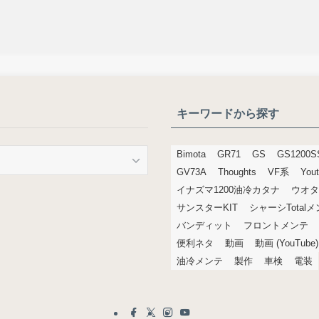
キーワードから探す
Bimota
GR71
GS
GS1200S
GV73A
Thoughts
VF系
You
イナズマ1200油冷カタナ
ウオタ
サンスターKIT
シャーシTotal
バンディット
フロントメンテ
便利ネタ
動画
動画 (YouTube)
油冷メンテ
製作
車検
電装