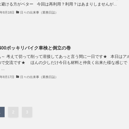
は避ける方がベター 今回は再利用？利用？はあまりしませんが...
3年8月18日
日々の出来事（業務日誌）
X400ポッキリバイク車検と倒立の巻
ぁ～ 考えて切って削って溶接してあっと言う間に一日です★ 本日はア
ので交流です★ ほんの少しだけ今日も材料と仲良く出来た様な感じで
..
3年8月17日
日々の出来事（業務日誌）
1
2
3