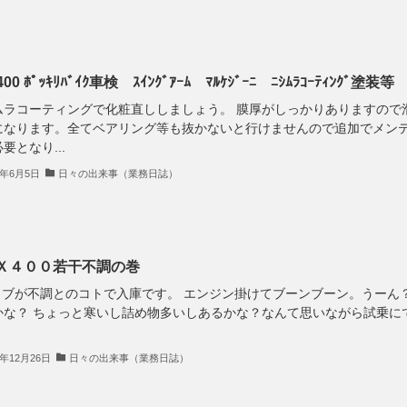
00 ﾎﾟｯｷﾘﾊﾞｲｸ車検 ｽｲﾝｸﾞｱｰﾑ ﾏﾙｹｼﾞｰﾆ ﾆｼﾑﾗｺｰﾃｨﾝｸﾞ塗装等
ムラコーティングで化粧直ししましょう。 膜厚がしっかりありますので
になります。全てベアリング等も抜かないと行けませんので追加でメン
要となり...
5年6月5日
日々の出来事（業務日誌）
Ｘ４００若干不調の巻
ブが不調とのコトで入庫です。 エンジン掛けてブーンブーン。うーん
かな？ ちょっと寒いし詰め物多いしあるかな？なんて思いながら試乗に
3年12月26日
日々の出来事（業務日誌）