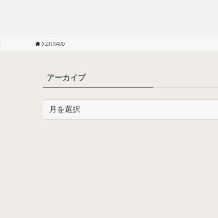
ZRX400
アーカイブ
ア
ー
カ
イ
ブ