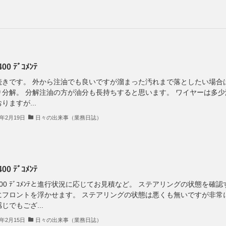
00 ﾃﾞｺﾒﾝﾃ
続きです。 外から注油でも良いですが溜まった汚れまで落としたい場合
り分解。 分解注油の方が油分も長持ちすると思います。 ワイヤーは多少
りますが...
6年2月19日
日々の出来事（業務日誌）
00 ﾃﾞｺﾒﾝﾃ
400 ﾃﾞｺﾒﾝﾃと進行状況に応じてお見積など。 ステアリングの状態を確認
にフロントを浮かせます。 ステアリングの状態は悪くも無いですが非常
じでもござ...
6年2月15日
日々の出来事（業務日誌）