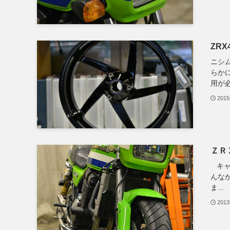
ZRX4
ニシ
らか
用が必
201
ＺＲ
キャ
んな
ま...
201