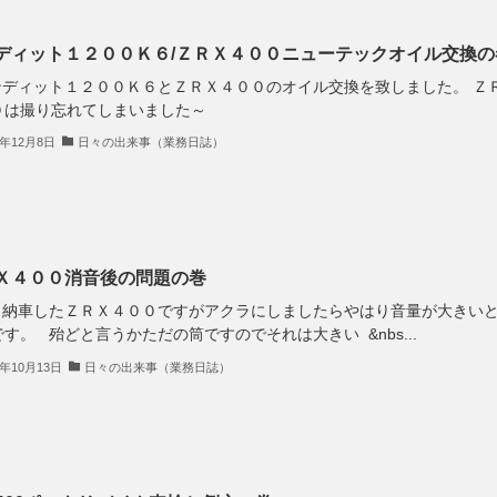
ディット１２００Ｋ６/ＺＲＸ４００ニューテックオイル交換の
ディット１２００Ｋ６とＺＲＸ４００のオイル交換を致しました。 Ｚ
０は撮り忘れてしまいました～
3年12月8日
日々の出来事（業務日誌）
Ｘ４００消音後の問題の巻
納車したＺＲＸ４００ですがアクラにしましたらやはり音量が大きい
す。 殆どと言うかただの筒ですのでそれは大きい &nbs...
3年10月13日
日々の出来事（業務日誌）