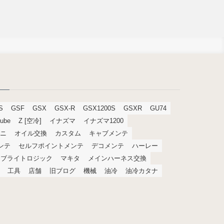
S
GSF
GSX
GSX-R
GSX1200S
GSXR
GU74
tube
Z [空冷]
イナズマ
イナズマ1200
ニ
オイル交換
カスタム
キャブメンテ
メンテ
セルフポイントメンテ
デコメンテ
ハーレー
ブライトロジック
マキタ
メインハーネス交換
工具
店舗
旧ブログ
機械
油冷
油冷カタナ