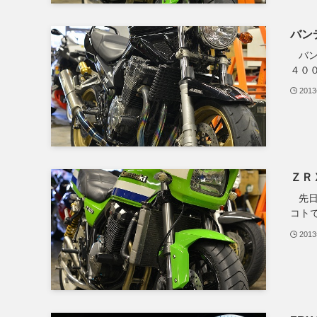
バン
バン
４０
201
ＺＲ
先日
コトで
201