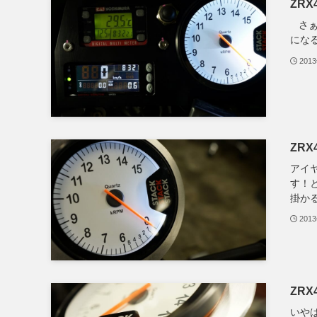
ZR
さぁ
にな
201
ZR
アイ
す！
掛かる.
201
ZR
いや