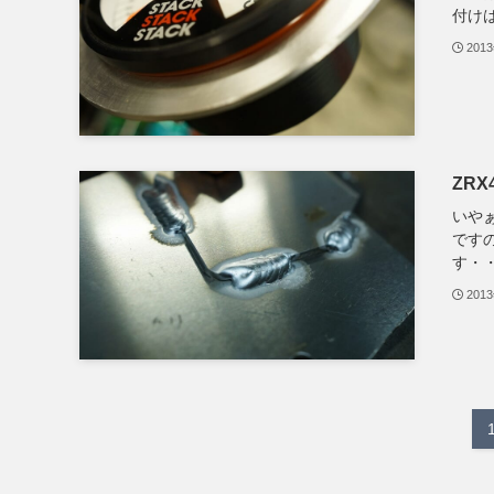
付け
201
ZR
いや
です
す・・.
201