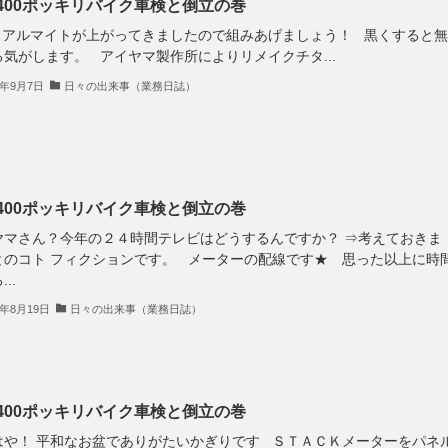
X400ポッキリバイク車検と倒立の巻
アルマイトが上がってきましたので組みあげましょう！ 黒くすると無
る気がします。 アイヤマ製作所によりリメイクチタ...
3年9月7日
日々の出来事（業務日誌）
X400ポッキリバイク車検と倒立の巻
ヤマさん？今年の２４時間テレビはどうするんですか？ ⇒考えておきま
とのコト フィクションです。 メーターの配線です★ 思った以上に時
..
3年8月19日
日々の出来事（業務日誌）
X400ポッキリバイク車検と倒立の巻
はや！ 平和なお盆でありがたいかぎりです ＳＴＡＣＫメーターをパネ