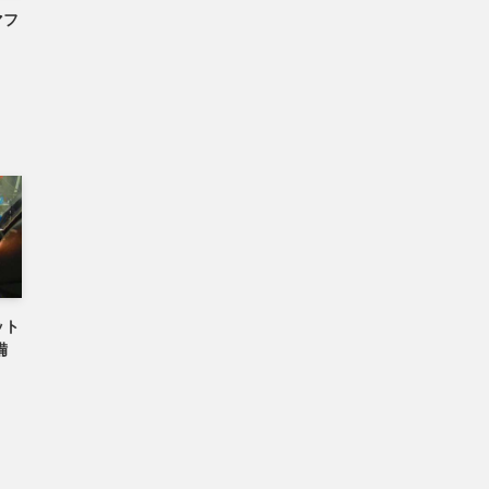
マフ
ット
備