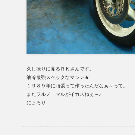
久し振りに見るＲＫさんです。
油冷最強スペックなマシン★
１９８９年に頑張って作ったんだなぁ～って。
またフルノーマルがイカスねぇ～♪
にょろり