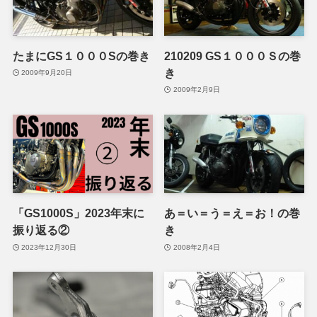
たまにGS１０００Sの巻き
210209 GS１０００Ｓの巻
き
2009年9月20日
2009年2月9日
「GS1000S」2023年末に
あ＝い＝う＝え＝お！の巻
振り返る②
き
2023年12月30日
2008年2月4日