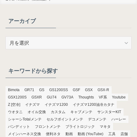
アーカイブ
ア
ー
カ
イ
ブ
キーワードから探す
Bimota
GR71
GS
GS1200SS
GSF
GSX
GSX-R
GSX1200S
GSXR
GU74
GV73A
Thoughts
VF系
Youtube
Z [空冷]
イナズマ
イナズマ1200
イナズマ1200油冷カタナ
ウオタニ
オイル交換
カスタム
キャブメンテ
サンスターKIT
シャーシTotalメンテ
セルフポイントメンテ
デコメンテ
ハーレー
バンディット
フロントメンテ
ブライトロジック
マキタ
メインハーネス交換
便利ネタ
動画
動画 (YouTube)
工具
店舗