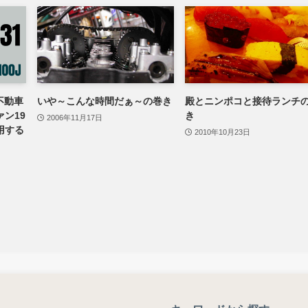
J不動車
いや～こんな時間だぁ～の巻き
殿とニンポコと接待ランチ
ン19
き
2006年11月17日
用する
2010年10月23日