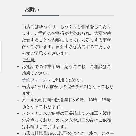
お願い
当店ではゆっくり、じっくりと作業をしており
ます。ご予約のお客様が大勢おられ、大変お待
たせすることや内容によってはお断りする事が
多々ございます。何分小さな店ですのであしか
らずご了承くださいませ。
ご注意
お電話での作業予約、急なご依頼、ご相談はご
遠慮ください。
予約フォーム
をご利用ください。
当店は1ヶ月以前からの完全予約制となっており
ます。
メールの対応時間は営業日の9時、13時、18時
頃となっております。
メンテナンスご依頼の延長線上での加工・製作
のみ承っており、カスタムや加工のみのご依頼
はお断りしております。
当店は排気量250cc以下のバイク、外車、スクー