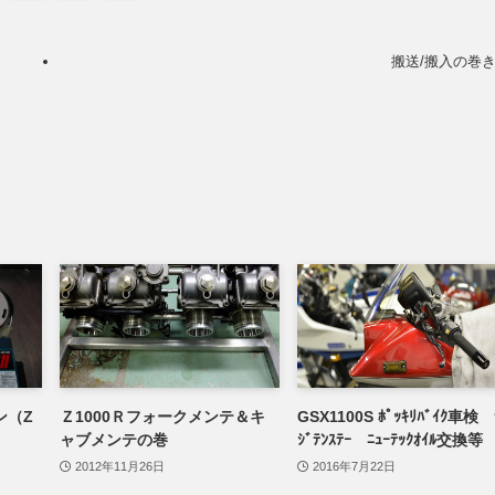
搬送/搬入の巻
ン（Z
Ｚ1000Ｒフォークメンテ＆キ
GSX1100S ﾎﾟｯｷﾘﾊﾞｲｸ車検 
ャブメンテの巻
ｼﾞﾃﾝｽﾃｰ ﾆｭｰﾃｯｸｵｲﾙ交換等
2012年11月26日
2016年7月22日