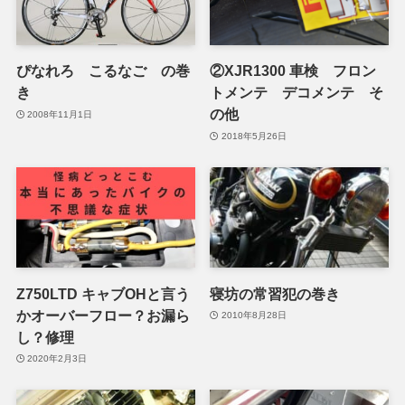
ぴなれろ こるなご の巻
②XJR1300 車検 フロン
き
トメンテ デコメンテ そ
の他
2008年11月1日
2018年5月26日
Z750LTD キャブOHと言う
寝坊の常習犯の巻き
かオーバーフロー？お漏ら
2010年8月28日
し？修理
2020年2月3日