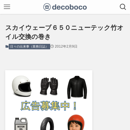
スカイウェーブ６５０ニューテック竹オ
イル交換の巻き
2012年2月9日
日々の出来事（業務日誌）