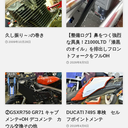
久し振り～♪の巻き
【整備ログ】鼻をつく強烈
な異臭！Z1000LTD「漆黒
2009年10月28日
のオイル」を排出しフロン
トフォークをフルOH
2026年8月5日
②GSXR750 GR71 キャブ
DUCATI 749S 車検 セル
メンテ+OH デコメンテ カ
フポイントメンテ
ウル交換その他
2019年4月6日