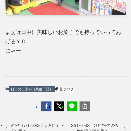
まぁ近日中に美味しいお菓子でも持っていってあ
げるＹＯ
にゃー
日々の出来事（業務日誌）
旧ブログ
ﾊﾞﾝﾃﾞｨｯﾄ1200K5にょろにょ
GS1200SS ｳｵﾀﾆ/ｷｬﾌﾞﾒﾝﾃ/
ろの巻き
ﾆｭｰﾃｯｸｵｲﾙ交換の巻き