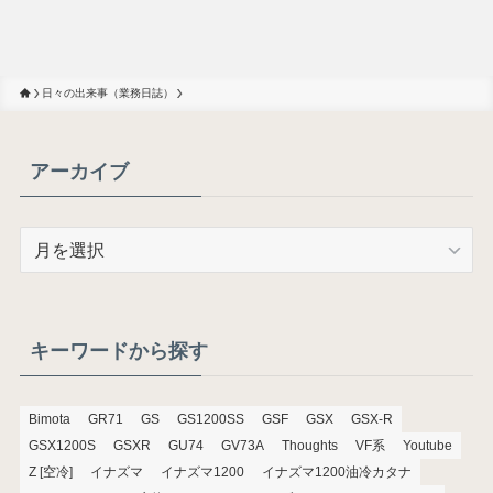
日々の出来事（業務日誌）
アーカイブ
ア
ー
カ
イ
ブ
キーワードから探す
Bimota
GR71
GS
GS1200SS
GSF
GSX
GSX-R
GSX1200S
GSXR
GU74
GV73A
Thoughts
VF系
Youtube
Z [空冷]
イナズマ
イナズマ1200
イナズマ1200油冷カタナ