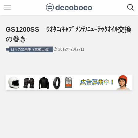
GS1200SS ｳｵﾀﾆ/ｷｬﾌﾞﾒﾝﾃ/ﾆｭｰﾃｯｸｵｲﾙ交換
の巻き
2012年2月27日
日々の出来事（業務日誌）