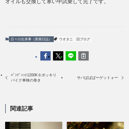
オイルも交換して寒い中試乗して完了です。
日々の出来事（業務日誌）
ウオタニ
旧ブログ
ﾊﾞﾝﾃﾞｨｯﾄ1200K６ポッキリ
サバばばばーゲットォー
バイク車検の巻き
関連記事