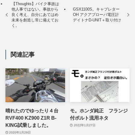
【Thoughts】バイク事故は
他人事ではない。事故から
GSX1100S。キャブレター
良く考え、自分にあてはめ
OH アクアプローバ電圧計
未来を創造し常に備えてお
デイトナD-UNIT＋取り付け
く。
関連記事
晴れたのでゆったり４台
モ。ホンダ純正 フランジ
RVF400 KZ900 Z1R B-
付ボルト流用ネタ
KING試乗しました。
2022年1月27日
2020年1月29日