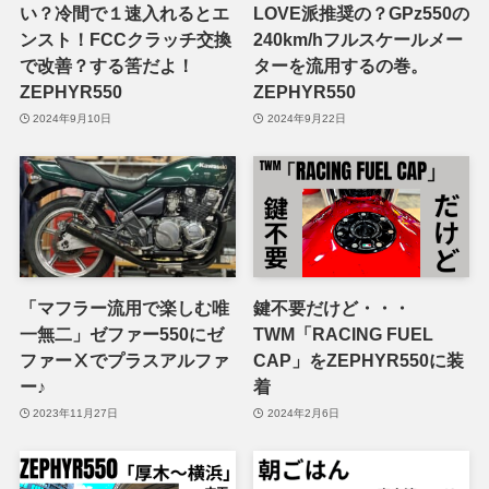
い？冷間で１速入れるとエ
LOVE派推奨の？GPz550の
ンスト！FCCクラッチ交換
240km/hフルスケールメー
で改善？する筈だよ！
ターを流用するの巻。
ZEPHYR550
ZEPHYR550
2024年9月10日
2024年9月22日
「マフラー流用で楽しむ唯
鍵不要だけど・・・
一無二」ゼファー550にゼ
TWM「RACING FUEL
ファーⅩでプラスアルファ
CAP」をZEPHYR550に装
ー♪
着
2023年11月27日
2024年2月6日