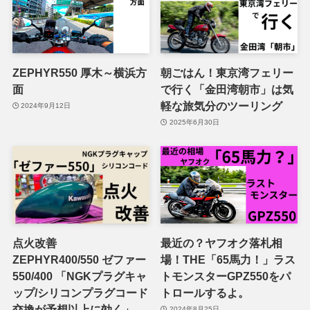
ZEPHYR550 厚木～横浜方
朝ごはん！東京湾フェリー
面
で行く「金田湾朝市」は気
軽な旅気分のツーリング
2024年9月12日
2025年6月30日
点火改善
最近の？ヤフオク落札相
ZEPHYR400/550 ゼファー
場！THE「65馬力！」ラス
550/400 「NGKプラグキャ
トモンスターGPZ550をパ
ップ/シリコンプラグコード
トロールするよ。
交換が予想以上に効く」
2024年8月25日