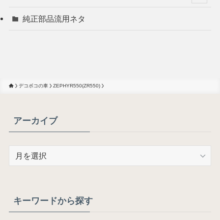
純正部品流用ネタ
デコボコの車
ZEPHYR550(ZR550)
アーカイブ
ア
ー
カ
イ
ブ
キーワードから探す