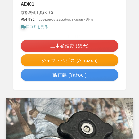
AE401
京都機械工具(KTC)
¥54,982
（2026/08/08 13:33時点 | Amazon調べ）
口コミを見る
＼ポイント最大11倍！／
三木谷浩史 (楽天)
ジェフ・ベゾス (Amazon)
孫正義 (Yahoo!)