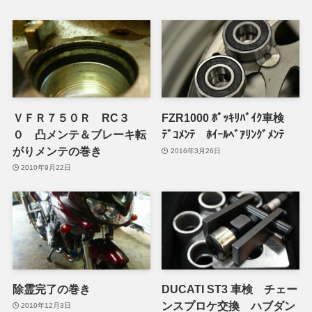
ＶＦＲ７５０Ｒ RC３
FZR1000 ﾎﾟｯｷﾘﾊﾞｲｸ車検
０ 凸メンテ＆ブレーキ転
ﾃﾞｺﾒﾝﾃ ﾎｲｰﾙﾍﾞｱﾘﾝｸﾞﾒﾝﾃ
がりメンテの巻き
2016年3月26日
2010年9月22日
除霊完了の巻き
DUCATI ST3 車検 チェー
ンスプロケ交換 ハブダン
2010年12月3日