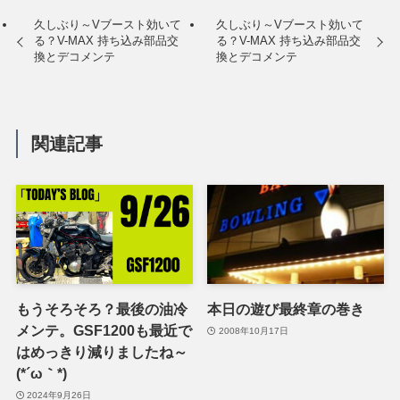
久しぶり～Vブースト効いて
久しぶり～Vブースト効いて
る？V-MAX 持ち込み部品交
る？V-MAX 持ち込み部品交
換とデコメンテ
換とデコメンテ
関連記事
もうそろそろ？最後の油冷
本日の遊び最終章の巻き
メンテ。GSF1200も最近で
2008年10月17日
はめっきり減りましたね～
(*´ω｀*)
2024年9月26日