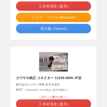
三木谷浩史 (楽天)
ジェフ・ベゾス (Amazon)
孫正義 (Yahoo!)
カワサキ純正 コネクター 13159-0009 JP店
株式会社ヒロチー商事 楽天市場店
¥477
（2026/08/01 14:34時点 | 楽天市場調べ）
＼ポイント最大11倍！／
三木谷浩史 (楽天)