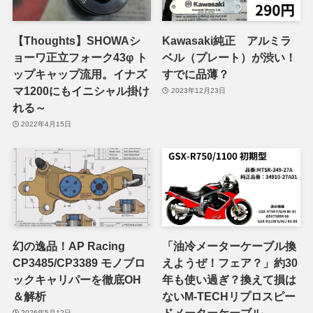
【Thoughts】SHOWAシ
Kawasaki純正 アルミラ
ョーワ正立フォーク43φ ト
ベル（プレート）が渋い！
ップキャップ流用。イナズ
すでに品薄？
マ1200にもイニシャル掛け
2023年12月23日
れる～
2022年4月15日
幻の逸品！AP Racing
「油冷メーターケーブル換
CP3485/CP3389 モノブロ
えようぜ！フェア？」約30
ックキャリパーを徹底OH
年も使い過ぎ？換えて損は
＆解析
ないM-TECHリプロスピー
ドメーターケーブル
2026年5月12日