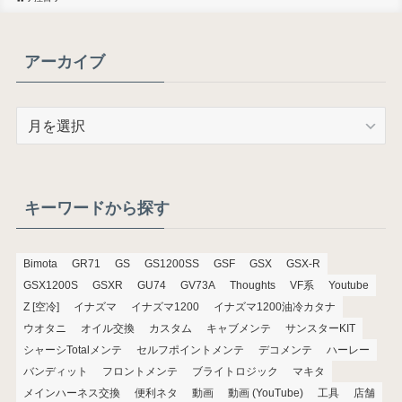
アーカイブ
ア
ー
カ
イ
ブ
キーワードから探す
Bimota
GR71
GS
GS1200SS
GSF
GSX
GSX-R
GSX1200S
GSXR
GU74
GV73A
Thoughts
VF系
Youtube
Z [空冷]
イナズマ
イナズマ1200
イナズマ1200油冷カタナ
ウオタニ
オイル交換
カスタム
キャブメンテ
サンスターKIT
シャーシTotalメンテ
セルフポイントメンテ
デコメンテ
ハーレー
バンディット
フロントメンテ
ブライトロジック
マキタ
メインハーネス交換
便利ネタ
動画
動画 (YouTube)
工具
店舗