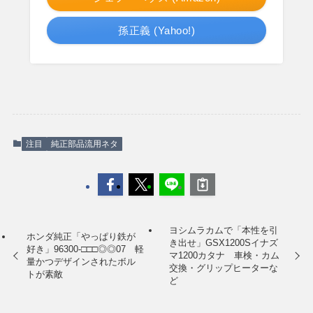
孫正義 (Yahoo!)
注目
純正部品流用ネタ
ヨシムラカムで「本性を引
ホンダ純正「やっぱり鉄が
き出せ」GSX1200Sイナズ
好き」96300-□□□◎◎07 軽
マ1200カタナ 車検・カム
量かつデザインされたボル
交換・グリップヒーターな
トが素敵
ど