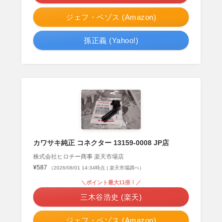
ジェフ・ベゾス (Amazon)
孫正義 (Yahoo!)
カワサキ純正 コネクター 13159-0008 JP店
株式会社ヒロチー商事 楽天市場店
¥587
（2026/08/01 14:34時点 | 楽天市場調べ）
＼ポイント最大11倍！／
三木谷浩史 (楽天)
ジェフ・ベゾス (Amazon)