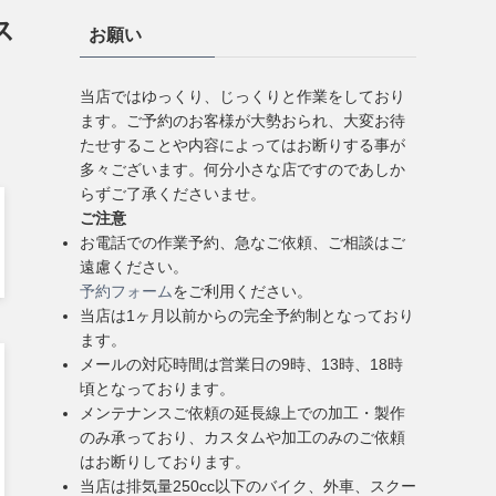
ス
お願い
当店ではゆっくり、じっくりと作業をしており
ます。ご予約のお客様が大勢おられ、大変お待
たせすることや内容によってはお断りする事が
多々ございます。何分小さな店ですのであしか
らずご了承くださいませ。
ご注意
お電話での作業予約、急なご依頼、ご相談はご
遠慮ください。
予約フォーム
をご利用ください。
当店は1ヶ月以前からの完全予約制となっており
ます。
メールの対応時間は営業日の9時、13時、18時
頃となっております。
メンテナンスご依頼の延長線上での加工・製作
のみ承っており、カスタムや加工のみのご依頼
はお断りしております。
当店は排気量250cc以下のバイク、外車、スクー