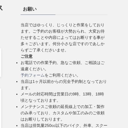
ス
お願い
当店ではゆっくり、じっくりと作業をしており
ます。ご予約のお客様が大勢おられ、大変お待
たせすることや内容によってはお断りする事が
多々ございます。何分小さな店ですのであしか
らずご了承くださいませ。
ご注意
お電話での作業予約、急なご依頼、ご相談はご
遠慮ください。
予約フォーム
をご利用ください。
当店は1ヶ月以前からの完全予約制となっており
ます。
メールの対応時間は営業日の9時、13時、18時
頃となっております。
メンテナンスご依頼の延長線上での加工・製作
のみ承っており、カスタムや加工のみのご依頼
はお断りしております。
当店は排気量250cc以下のバイク、外車、スクー