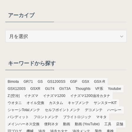
アーカイブ
ア
ー
カ
イ
ブ
キーワードから探す
Bimota
GR71
GS
GS1200SS
GSF
GSX
GSX-R
GSX1200S
GSXR
GU74
GV73A
Thoughts
VF系
Youtube
Z [空冷]
イナズマ
イナズマ1200
イナズマ1200油冷カタナ
ウオタニ
オイル交換
カスタム
キャブメンテ
サンスターKIT
シャーシTotalメンテ
セルフポイントメンテ
デコメンテ
ハーレー
バンディット
フロントメンテ
ブライトロジック
マキタ
メインハーネス交換
便利ネタ
動画
動画 (YouTube)
工具
店舗
旧ブログ
機械
油冷
油冷カタナ
油冷メンテ
製作
車検