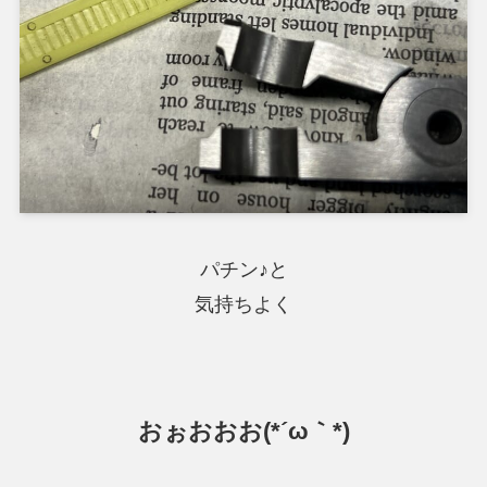
パチン♪と
気持ちよく
おぉおおお(*´ω｀*)