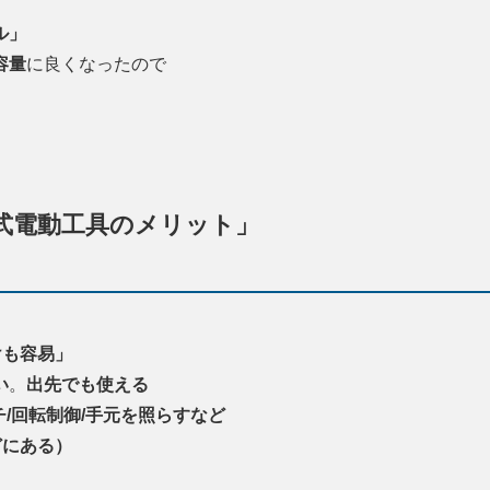
ル」
容量
に良くなったので
式電動工具のメリット」
けも容易」
い
。
出先でも使える
/回転制御/手元を照らすなど
どにある）