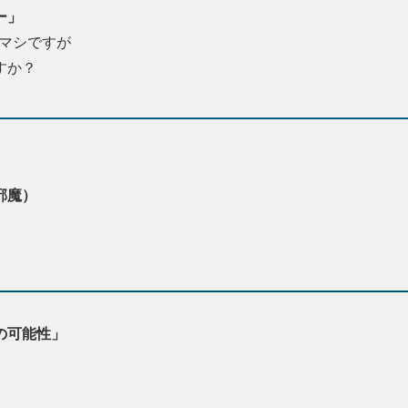
ー」
でマシですが
すか？
邪魔）
の可能性」