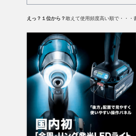
えっ？１位から？
敢えて使用頻度高い順で・・・