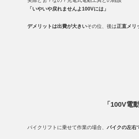
実際どぉ？なの？充電式電動工具との雑談
「いやいや戻れませんよ100Vには」
デメリットは出費が大きい
その位、後は
正直メリ
「100V
バイクリフトに乗せて作業の場合、
バイクの左右