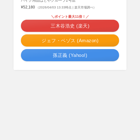
バイク用品はとやグループ2号店
¥52,180
（2026/04/03 13:33時点 | 楽天市場調べ）
＼ポイント最大11倍！／
三木谷浩史 (楽天)
ジェフ・ベゾス (Amazon)
孫正義 (Yahoo!)