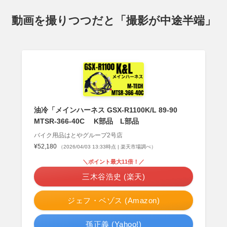
動画を撮りつつだと「撮影が中途半端」
油冷「メインハーネス GSX-R1100K/L 89-90
MTSR-366-40C K部品 L部品
バイク用品はとやグループ2号店
¥52,180
（2026/04/03 13:33時点 | 楽天市場調べ）
＼ポイント最大11倍！／
三木谷浩史 (楽天)
ジェフ・ベゾス (Amazon)
孫正義 (Yahoo!)