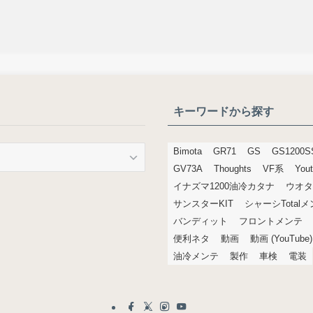
キーワードから探す
Bimota
GR71
GS
GS1200S
GV73A
Thoughts
VF系
You
イナズマ1200油冷カタナ
ウオタ
サンスターKIT
シャーシTotal
バンディット
フロントメンテ
便利ネタ
動画
動画 (YouTube)
油冷メンテ
製作
車検
電装