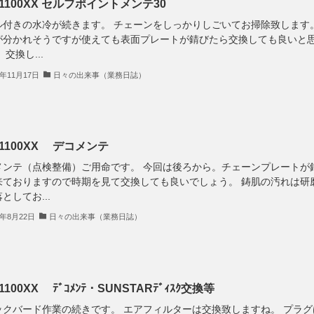
1100XX セルフポイントメンテ30
ル付きの水冷が続きます。 チェーンをしっかりしごいてお掃除致します
が分かれそうですが使えても表面プレートが錆びたら交換しても良いと
 交換し...
6年11月17日
日々の出来事（業務日誌）
R1100XX デコメンテ
メンテ（点検整備）ご用命です。 今回は後ろから。チェーンプレートが
来ておりますので時期を見て交換しても良いでしょう。 鋳肌の汚れは研
としてお...
6年8月22日
日々の出来事（業務日誌）
1100XX ﾃﾞｺﾒﾝﾃ・SUNSTARﾃﾞｨｽｸ交換等
ックバード作業の続きです。 エアフィルターは交換致しますね。 プラグ