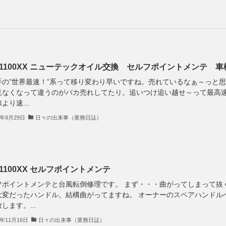
R1100XX ニューテックオイル交換 セルフポイントメンテ 車
手の”世界最速！”系って移り変わり早いですね。売れているなぁ～っと
見なくなって違うのがバカ売れしてたり。追いつけ追い越せ～って最高
より速...
9年9月29日
日々の出来事（業務日誌）
R1100XX セルフポイントメンテ
フポイントメンテと台風転倒修理です。 まず・・・曲がってしまって抜
大変だったハンドル。結構曲がってますね。 オーナーのスペアハンドル
します。...
8年11月16日
日々の出来事（業務日誌）