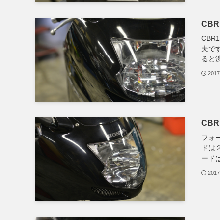
CBR
CBR
夫で
ると渋
201
CB
フォ
ドは
ードは
201