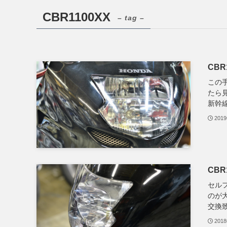
CBR1100XX
– tag –
CB
この
たら
新幹線
201
CB
セル
のが
交換致
201