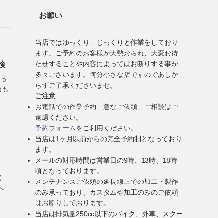
お願い
当店ではゆっくり、じっくりと作業をしており
ます。ご予約のお客様が大勢おられ、大変お待
たせすることや内容によってはお断りする事が
検
多々ございます。何分小さな店ですのであしか
思っ
らずご了承くださいませ。
速も
ご注意
お電話での作業予約、急なご依頼、ご相談はご
遠慮ください。
予約フォーム
をご利用ください。
当店は1ヶ月以前からの完全予約制となっており
ます。
メールの対応時間は営業日の9時、13時、18時
頃となっております。
く
メンテナンスご依頼の延長線上での加工・製作
へ
のみ承っており、カスタムや加工のみのご依頼
はお断りしております。
当店は排気量250cc以下のバイク、外車、スクー