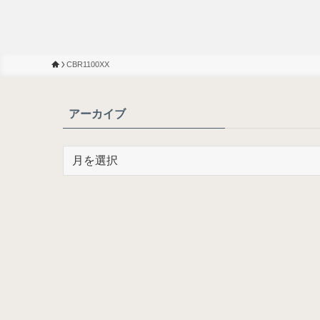
CBR1100XX
アーカイブ
ア
ー
カ
イ
ブ