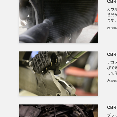
CBR
カウ
意見
ます。
201
CB
デコ
びて
して落
201
CBR
ブラ