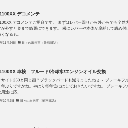
1100XX デコメンテ
1100XX デコメンテご用命です。 まずはレバー回りから外からでも全然
すが外すと奥まで綺麗にできます。 稀にレバーや本体が摩耗して締め付
くなるも...
7年11月24日
日々の出来事（業務日誌）
R1100XX 車検 フルード/冷却水/エンジンオイル交換
ーサイト250と同じ顔？ブラックバードも減りましたねぇ～ ブレーキフ
２年ぶりですかね。やはり毎年位にはしておきたいですね。 ブレーキフ
用途に応...
7年10月2日
日々の出来事（業務日誌）