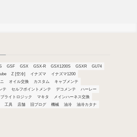
S
GSF
GSX
GSX-R
GSX1200S
GSXR
GU74
tube
Z [空冷]
イナズマ
イナズマ1200
ニ
オイル交換
カスタム
キャブメンテ
メンテ
セルフポイントメンテ
デコメンテ
ハーレー
ブライトロジック
マキタ
メインハーネス交換
工具
店舗
旧ブログ
機械
油冷
油冷カタナ