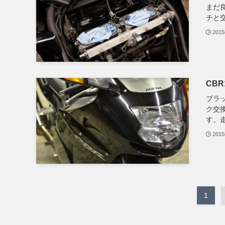
まだ
チと交
201
CBR
ブラ
ク交
す。走
201
1