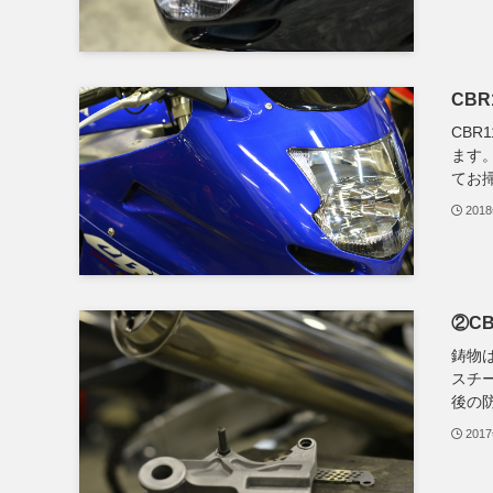
CBR
CBR
ます
てお掃
201
②CB
鋳物
スチ
後の防
201