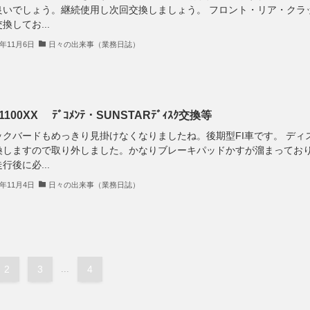
良いでしょう。継続使用し次回交換しましょう。 フロント・リア・クラ
換してお...
5年11月6日
日々の出来事（業務日誌）
1100XX ﾃﾞｺﾒﾝﾃ・SUNSTARﾃﾞｨｽｸ交換等
ックバードもめっきり見掛けなくなりましたね。後期型FI車です。 ディ
換しますので取り外しました。かなりブレーキパッドかすが溜まってお
行後に必...
5年11月4日
日々の出来事（業務日誌）
2
3
...
4