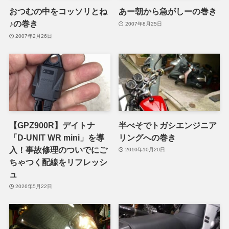
おつむの中をコッソリとね
あー朝から急がしーの巻き
♪の巻き
2007年8月25日
2007年2月26日
【GPZ900R】デイトナ
半べそでトガシエンジニア
「D-UNIT WR mini」を導
リングへの巻き
入！事故修理のついでにご
2010年10月20日
ちゃつく配線をリフレッシ
ュ
2026年5月22日