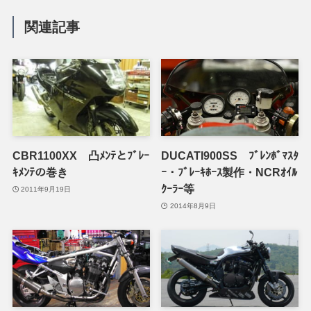
関連記事
CBR1100XX 凸ﾒﾝﾃとﾌﾞﾚｰ
DUCATI900SS ﾌﾞﾚﾝﾎﾞﾏｽﾀ
ｷﾒﾝﾃの巻き
ｰ・ﾌﾞﾚｰｷﾎｰｽ製作・NCRｵｲﾙ
ｸｰﾗｰ等
2011年9月19日
2014年8月9日