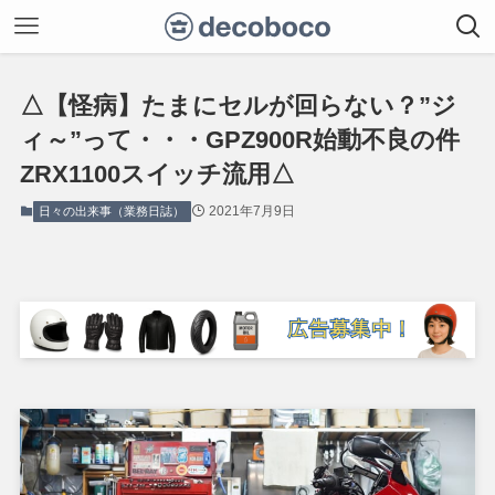
△【怪病】たまにセルが回らない？”ジ
ィ～”って・・・GPZ900R始動不良の件
ZRX1100スイッチ流用△
2021年7月9日
日々の出来事（業務日誌）