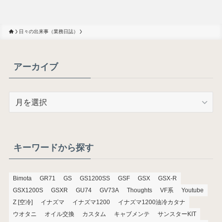
日々の出来事（業務日誌）
アーカイブ
ア
ー
カ
イ
ブ
キーワードから探す
Bimota
GR71
GS
GS1200SS
GSF
GSX
GSX-R
GSX1200S
GSXR
GU74
GV73A
Thoughts
VF系
Youtube
Z [空冷]
イナズマ
イナズマ1200
イナズマ1200油冷カタナ
ウオタニ
オイル交換
カスタム
キャブメンテ
サンスターKIT