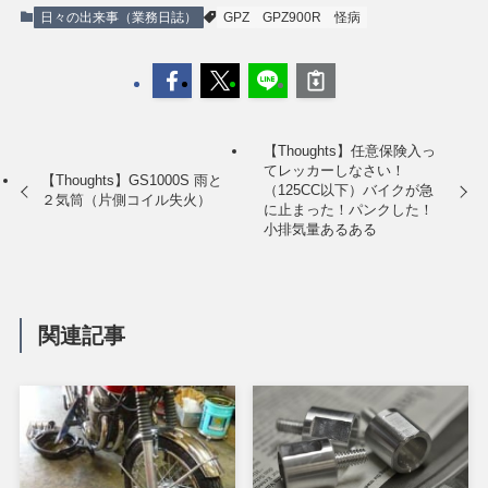
日々の出来事（業務日誌）
GPZ
GPZ900R
怪病
【Thoughts】任意保険入っ
てレッカーしなさい！
【Thoughts】GS1000S 雨と
（125CC以下）バイクが急
２気筒（片側コイル失火）
に止まった！パンクした！
小排気量あるある
関連記事