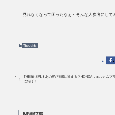
見れなくなって困ったなぁ～そんな人参考にして
Thoughts
THE8耐SPL！あのRVF750に逢える？HONDAウェルカムプ
に急げ！
関連記事