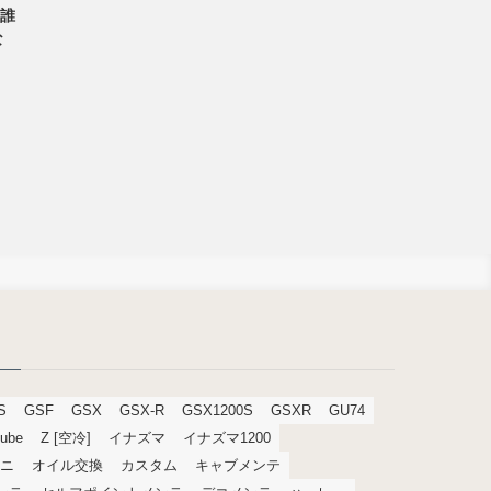
。誰
な
S
GSF
GSX
GSX-R
GSX1200S
GSXR
GU74
tube
Z [空冷]
イナズマ
イナズマ1200
ニ
オイル交換
カスタム
キャブメンテ