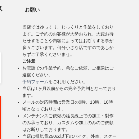
ス
お願い
当店ではゆっくり、じっくりと作業をしており
ます。ご予約のお客様が大勢おられ、大変お待
たせすることや内容によってはお断りする事が
多々ございます。何分小さな店ですのであしか
らずご了承くださいませ。
ご注意
お電話での作業予約、急なご依頼、ご相談はご
遠慮ください。
予約フォーム
をご利用ください。
当店は1ヶ月以前からの完全予約制となっており
ます。
メールの対応時間は営業日の9時、13時、18時
頃となっております。
メンテナンスご依頼の延長線上での加工・製作
のみ承っており、カスタムや加工のみのご依頼
はお断りしております。
当店は排気量250cc以下のバイク、外車、スクー