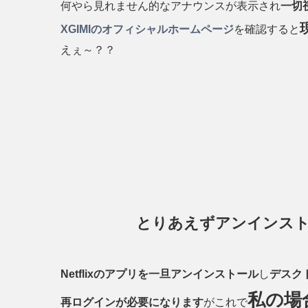
何やら見れません的なアナウンスが表示され
一切
XGIMIのオフィシャルホームページ
を確認すると
えぇ～？？
とりあえずアンインス
Netflixのアプリを一旦アンインストール
し
デスク
私の場
再ログインが必要になります
がこれで