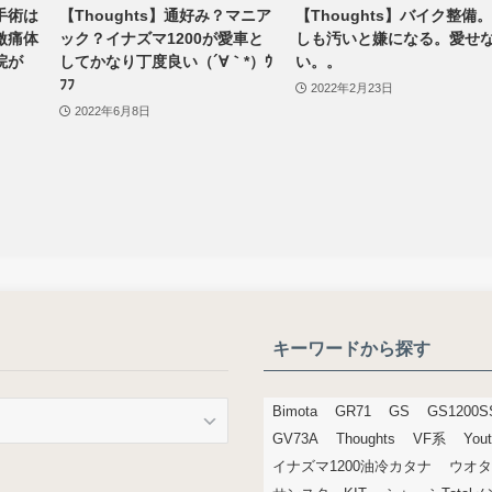
手術は
【Thoughts】通好み？マニア
【Thoughts】バイク整備
激痛体
ック？イナズマ1200が愛車と
しも汚いと嫌になる。愛せ
院が
してかなり丁度良い（´∀｀*）ｳ
い。。
ﾌﾌ
2022年2月23日
2022年6月8日
キーワードから探す
Bimota
GR71
GS
GS1200S
GV73A
Thoughts
VF系
You
イナズマ1200油冷カタナ
ウオタ