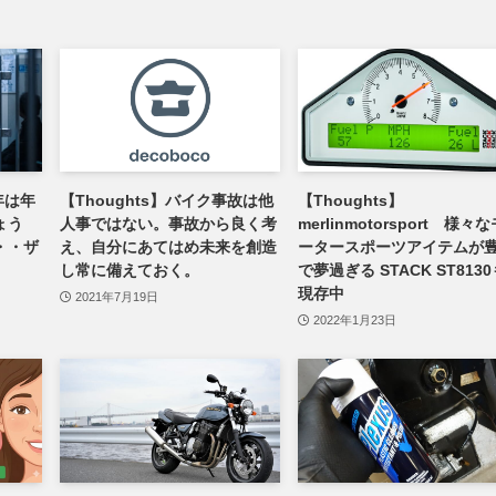
年は年
【Thoughts】バイク事故は他
【Thoughts】
ょう
人事ではない。事故から良く考
merlinmotorsport 様々
・・ザ
え、自分にあてはめ未来を創造
ータースポーツアイテムが
し常に備えておく。
で夢過ぎる STACK ST813
現存中
2021年7月19日
2022年1月23日