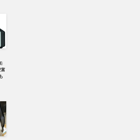
なモ
豊富
0も