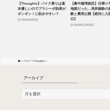
【Thoughts】バイク乗りは基
【鼻中隔湾曲症】日帰り
本優しいのでプラシーボ効果が
地獄だった…局所麻酔の
ギンギン！に効きやすい？
験と費用公開【絶対に入
◎】
2021年8月3日
2025年12月25日
ブログ
Thoughts
アーカイブ
ア
ー
カ