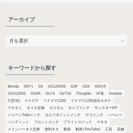
アーカイブ
ア
ー
カ
イ
ブ
キーワードから探す
Bimota
GR71
GS
GS1200SS
GSF
GSX
GSX-R
GSX1200S
GSXR
GU74
GV73A
Thoughts
VF系
Youtube
Z [空冷]
イナズマ
イナズマ1200
イナズマ1200油冷カタナ
ウオタニ
オイル交換
カスタム
キャブメンテ
サンスターKIT
シャーシTotalメンテ
セルフポイントメンテ
デコメンテ
ハーレー
バンディット
フロントメンテ
ブライトロジック
マキタ
メインハーネス交換
便利ネタ
動画
動画 (YouTube)
工具
店舗