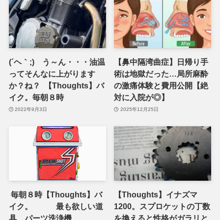
(´ヘ｀;) う～ん・・・油温
【鼻中隔湾曲症】日帰り手
ってそんなに上がります
術は地獄だった…局所麻酔
か？ね？ 【Thoughts】バ
の激痛体験と費用公開【絶
イク。毎朝８時
対に入院が◎】
2022年9月3日
2025年12月25日
毎朝８時【Thoughts】バ
【Thoughts】イナズマ
イク。 最も欲しい道
1200。スプロケットの丁数
具 パーツ洗浄機
を換えると性格がガラリと