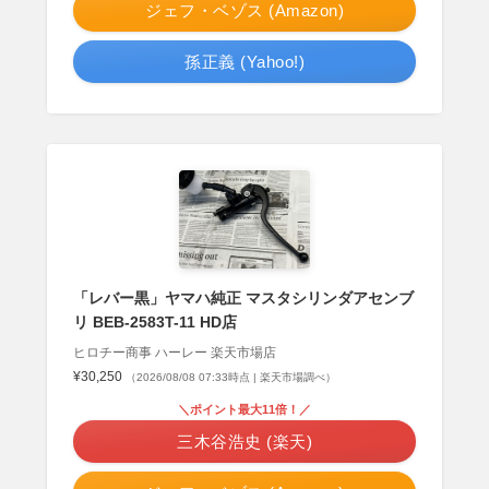
ジェフ・ベゾス (Amazon)
孫正義 (Yahoo!)
「レバー黒」ヤマハ純正 マスタシリンダアセンブ
リ BEB-2583T-11 HD店
ヒロチー商事 ハーレー 楽天市場店
¥30,250
（2026/08/08 07:33時点 | 楽天市場調べ）
＼ポイント最大11倍！／
三木谷浩史 (楽天)