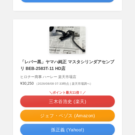
「レバー黒」ヤマハ純正 マスタシリンダアセンブ
リ BEB-2583T-11 HD店
ヒロチー商事 ハーレー 楽天市場店
¥30,250
（2026/08/08 07:33時点 | 楽天市場調べ）
＼ポイント最大11倍！／
三木谷浩史 (楽天)
ジェフ・ベゾス (Amazon)
孫正義 (Yahoo!)