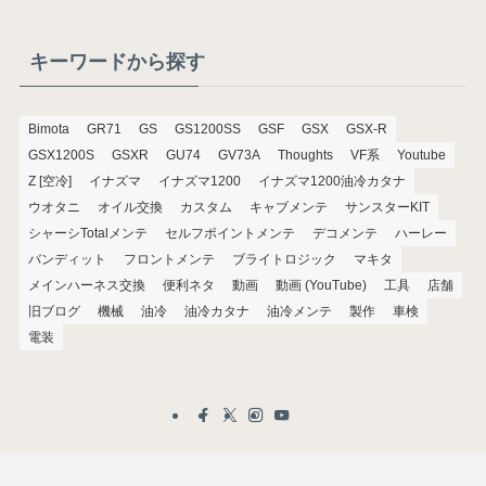
カ
イ
ブ
キーワードから探す
Bimota
GR71
GS
GS1200SS
GSF
GSX
GSX-R
GSX1200S
GSXR
GU74
GV73A
Thoughts
VF系
Youtube
Z [空冷]
イナズマ
イナズマ1200
イナズマ1200油冷カタナ
ウオタニ
オイル交換
カスタム
キャブメンテ
サンスターKIT
シャーシTotalメンテ
セルフポイントメンテ
デコメンテ
ハーレー
バンディット
フロントメンテ
ブライトロジック
マキタ
メインハーネス交換
便利ネタ
動画
動画 (YouTube)
工具
店舗
旧ブログ
機械
油冷
油冷カタナ
油冷メンテ
製作
車検
電装