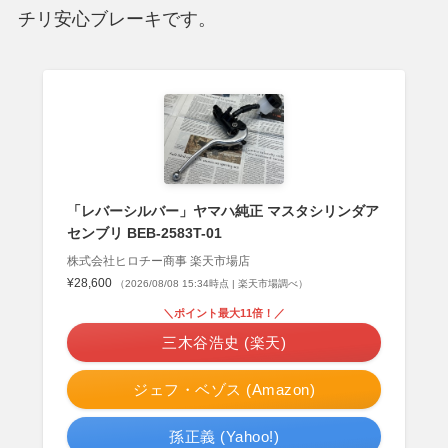
チリ安心ブレーキです。
「レバーシルバー」ヤマハ純正 マスタシリンダア
センブリ BEB-2583T-01
株式会社ヒロチー商事 楽天市場店
¥28,600
（2026/08/08 15:34時点 | 楽天市場調べ）
＼ポイント最大11倍！／
三木谷浩史 (楽天)
ジェフ・ベゾス (Amazon)
孫正義 (Yahoo!)