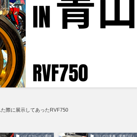
れた際に展示してあったRVF750
バイクガレージ通信
日々の出来事（業務日誌）