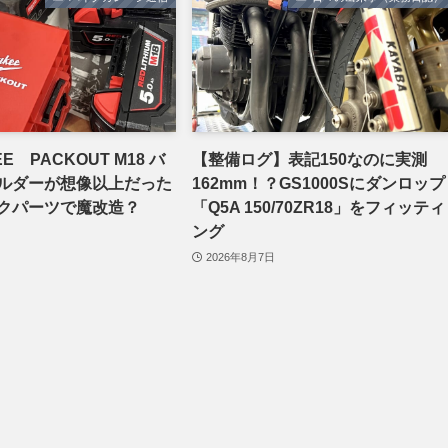
EE PACKOUT M18 バ
【整備ログ】表記150なのに実測
ルダーが想像以上だった
162mm！？GS1000Sにダンロップ
クパーツで魔改造？
「Q5A 150/70ZR18」をフィッティ
ング
2026年8月7日