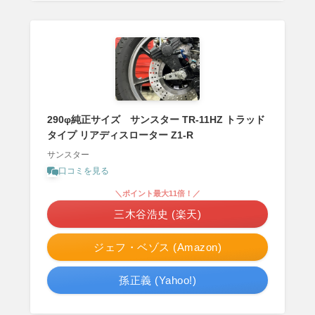
290φ純正サイズ サンスター TR-11HZ トラッド
タイプ リアディスローター Z1-R
サンスター
口コミを見る
＼ポイント最大11倍！／
三木谷浩史 (楽天)
ジェフ・ベゾス (Amazon)
孫正義 (Yahoo!)