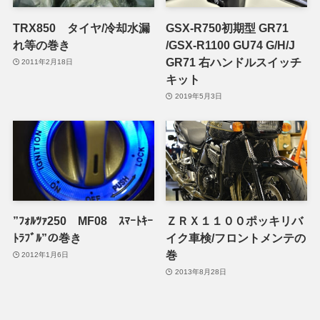
TRX850 タイヤ/冷却水漏
GSX-R750初期型 GR71
れ等の巻き
/GSX-R1100 GU74 G/H/J
GR71 右ハンドルスイッチ
2011年2月18日
キット
2019年5月3日
”ﾌｫﾙﾂｧ250 MF08 ｽﾏｰﾄｷｰ
ＺＲＸ１１００ポッキリバ
ﾄﾗﾌﾞﾙ”の巻き
イク車検/フロントメンテの
巻
2012年1月6日
2013年8月28日