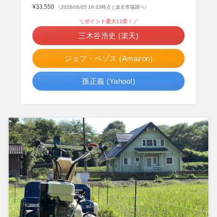
¥33,550
（2026/06/05 19:33時点 | 楽天市場調べ）
＼ポイント最大11倍！／
三木谷浩史 (楽天)
ジェフ・ベゾス (Amazon)
孫正義 (Yahoo!)