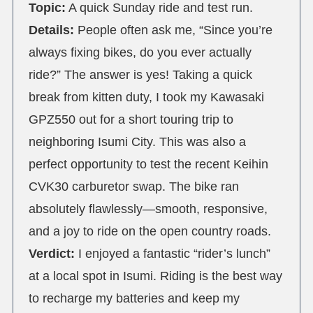
Topic:
A quick Sunday ride and test run.
Details:
People often ask me, “Since you’re
always fixing bikes, do you ever actually
ride?” The answer is yes! Taking a quick
break from kitten duty, I took my Kawasaki
GPZ550 out for a short touring trip to
neighboring Isumi City. This was also a
perfect opportunity to test the recent Keihin
CVK30 carburetor swap. The bike ran
absolutely flawlessly—smooth, responsive,
and a joy to ride on the open country roads.
Verdict:
I enjoyed a fantastic “rider’s lunch”
at a local spot in Isumi. Riding is the best way
to recharge my batteries and keep my