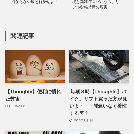
掛からない病を解決せよ！
場と築30年ログハウス、リ
アルな維持費の現実
関連記事
【Thoughts】便利に慣れ
毎朝８時【Thoughts】バ
た弊害
イク。リフト買った方が良
いよ・・・間違いなく後悔
2021年10月9日
する筈？
2022年8月1日