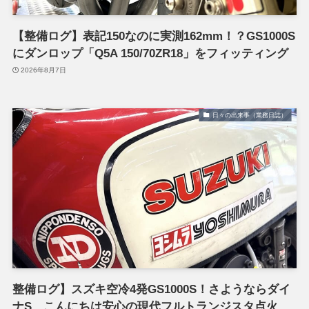
【整備ログ】表記150なのに実測162mm！？GS1000S
にダンロップ「Q5A 150/70ZR18」をフィッティング
2026年8月7日
日々の出来事（業務日誌）
整備ログ】スズキ空冷4発GS1000S！さようならダイ
ナS、こんにちは安心の現代フルトランジスタ点火